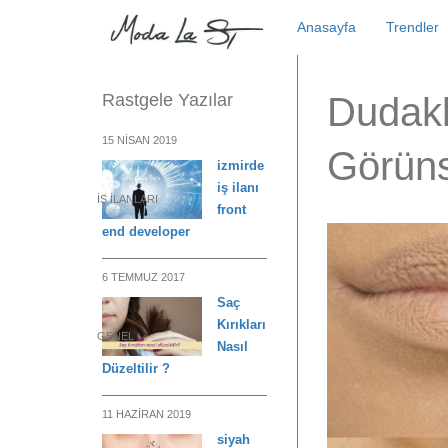
Skip
Anasayfa
Trendler
to
content
Rastgele Yazılar
Dudakl
15 NISAN 2019
Görün
izmirde
iş ilanı
İŞ ILANLARI
front
end developer
6 TEMMUZ 2017
Saç
Kırıkları
GENEL
Nasıl
Düzeltilir ?
11 HAZIRAN 2019
siyah