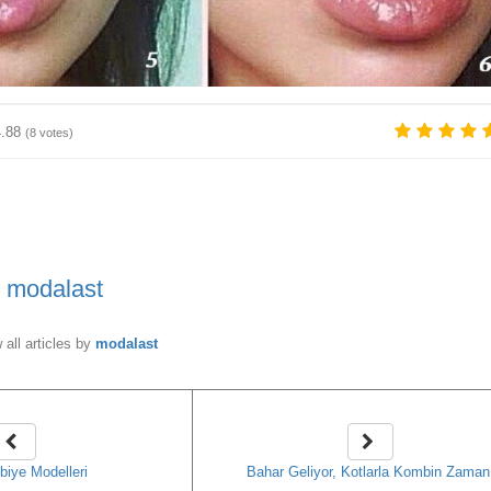
4.88
(
8
votes)
y
modalast
 all articles by
modalast
biye Modelleri
Bahar Geliyor, Kotlarla Kombin Zaman