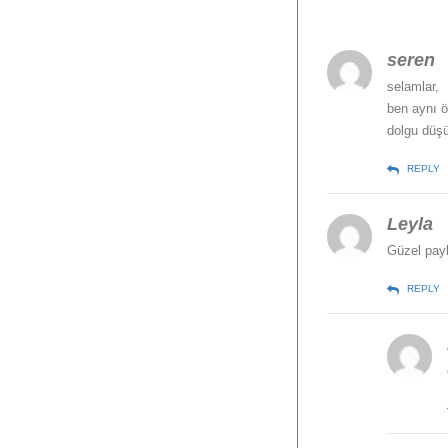
seren
selamlar,
ben aynı ö
dolgu düş
REPLY
Leyla
Güzel pay
REPLY