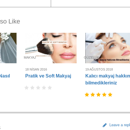
so Like
MAKYAJ
GÜZELLIK
18 NISAN 2016
19 AĞUSTOS 2018
Nasıl
Pratik ve Soft Makyaj
Kalıcı makyaj hakkı
bilmedikleriniz
Leave a rep
s