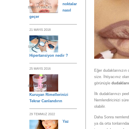
noktalar
BEAUTY HACKS
nasıl
geçer
21 MAYIS 2018
SAĞLIK
Hipertansiyon nedir ?
25 MAYIS 2016
Eğer dudaklarınızın 
size. İhtiyacınız ola
görünüşle
dudakları
BEAUTY HACKS
İlk dudaklarınızı pee
Kuruyan Rimellerinizi
Nemlendiricinizi sür
Tekrar Canlandırın
olabilir.
29 TEMMUZ 2022
Daha Sonra nemlendir
Yaz
ya da orta tonlarında