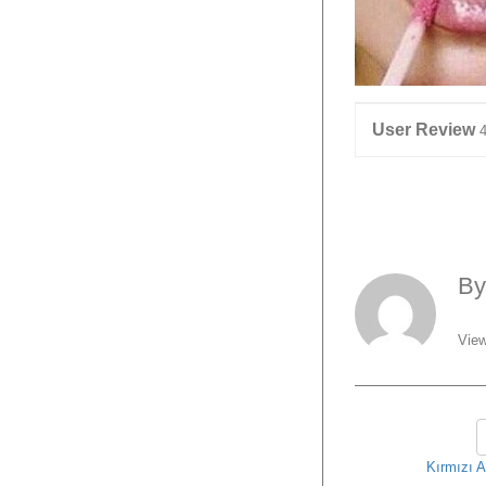
User Review
B
View
Kırmızı A