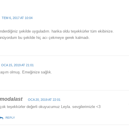
TEM 6, 2017 AT 10:04
nderdiğiniz şekilde uyguladım. harika oldu teşekkürler tüm ekibinize.
ünüyordum bu şekilde hiç acı çekmeye gerek kalmadı.
OCA 15, 2019 AT 21:01
laşım olmuş. Emeğinize sağlık.
modalast
OCA 20, 2019 AT 22:01
çok teşekkürler değerli okuyucumuz Leyla. sevgilerimizle <3
REPLY