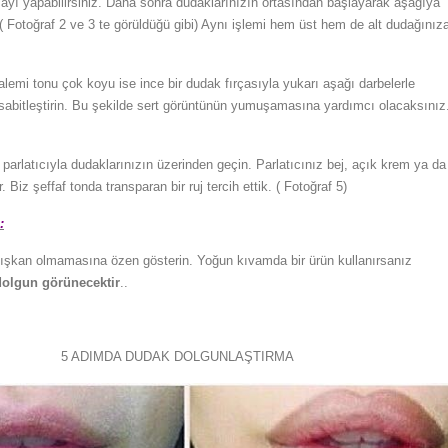
ayı yapabilirsiniz. Daha sonra dudaklarınızın ortasından başlayarak aşağıya
 ( Fotoğraf 2 ve 3 te görüldüğü gibi) Aynı işlemi hem üst hem de alt dudağınız
emi tonu çok koyu ise ince bir dudak fırçasıyla yukarı aşağı darbelerle
 sabitleştirin. Bu şekilde sert görüntünün yumuşamasına yardımcı olacaksınız.
parlatıcıyla dudaklarınızın üzerinden geçin. Parlatıcınız bej, açık krem ya da
r. Biz şeffaf tonda transparan bir ruj tercih ettik. ( Fotoğraf 5)
:
kışkan olmamasına özen gösterin. Yoğun kıvamda bir ürün kullanırsanız
dolgun görünecektir
..
5 ADIMDA DUDAK DOLGUNLAŞTIRMA