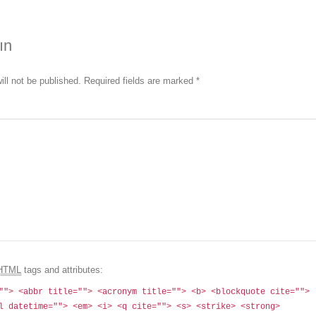
ın
ill not be published. Required fields are marked
*
HTML
tags and attributes:
""> <abbr title=""> <acronym title=""> <b> <blockquote cite="">
l datetime=""> <em> <i> <q cite=""> <s> <strike> <strong>