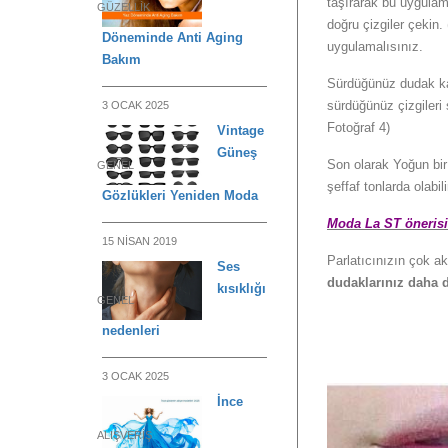
taşırarak bu uygulam
GÜZELLIK
doğru çizgiler çekin.
Döneminde Anti Aging
uygulamalısınız.
Bakım
Sürdüğünüz dudak kal
sürdüğünüz çizgileri
3 OCAK 2025
Fotoğraf 4)
Vintage
Güneş
Son olarak Yoğun bir 
GENEL
şeffaf tonlarda olabili
Gözlükleri Yeniden Moda
Moda La ST önerisi
15 NISAN 2019
Parlatıcınızın çok a
Ses
dudaklarınız daha 
kısıklığı
GENEL
nedenleri
3 OCAK 2025
İnce
ALIŞVERIŞ