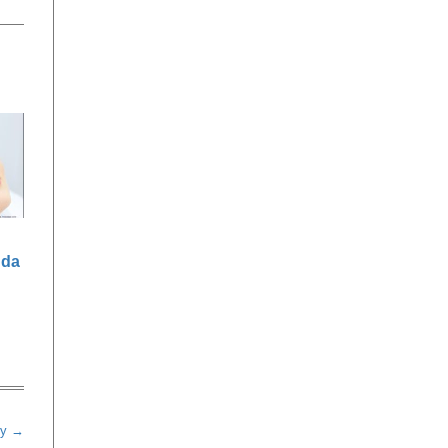
nda
ly →