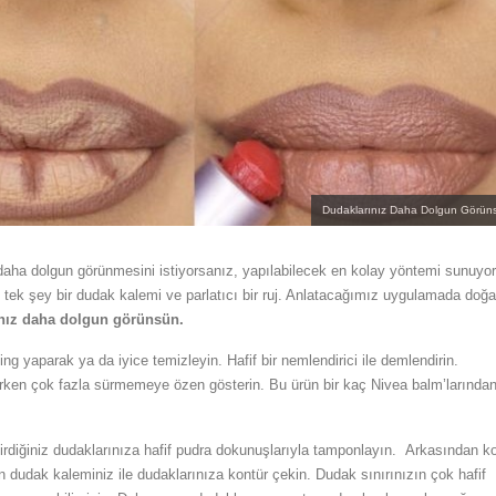
Dudaklarınız Daha Dolgun Görün
daha dolgun görünmesini istiyorsanız, yapılabilecek en kolay yöntemi sunuyo
n tek şey bir dudak kalemi ve parlatıcı bir ruj. Anlatacağımız uygulamada doğal
nız daha dolgun görünsün.
ling yaparak ya da iyice temizleyin. Hafif bir nemlendirici ile demlendirin.
erken çok fazla sürmemeye özen gösterin. Bu ürün bir kaç Nivea balm’larında
diğiniz dudaklarınıza hafif pudra dokunuşlarıyla tamponlayın. Arkasından k
n dudak kaleminiz ile dudaklarınıza kontür çekin. Dudak sınırınızın çok hafif