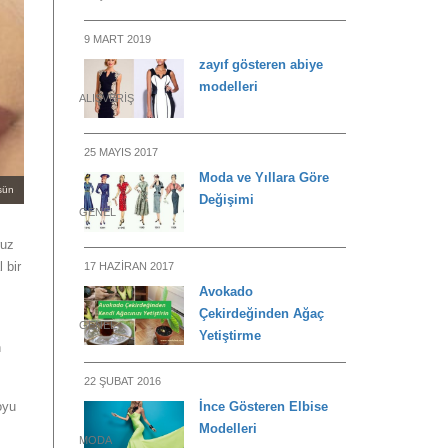
9 MART 2019
zayıf gösteren abiye
modelleri
ALIŞVERIŞ
25 MAYIS 2017
Moda ve Yıllara Göre
sün
Değişimi
GENEL
ruz
 bir
17 HAZIRAN 2017
Avokado
Çekirdeğinden Ağaç
GENEL
Yetiştirme
n
22 ŞUBAT 2016
oyu
İnce Gösteren Elbise
Modelleri
MODA