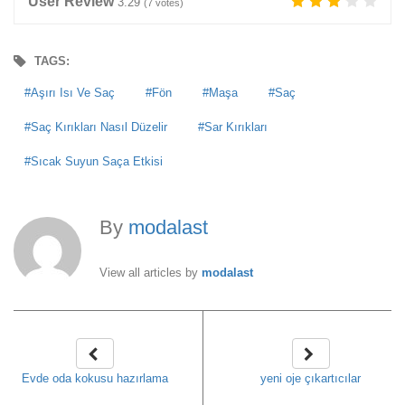
User Review
3.29
(
7
votes)
TAGS:
Aşırı Isı Ve Saç
Fön
Maşa
Saç
Saç Kırıkları Nasıl Düzelir
Sar Kırıkları
Sıcak Suyun Saça Etkisi
By
modalast
View all articles by
modalast
Evde oda kokusu hazırlama
yeni oje çıkartıcılar