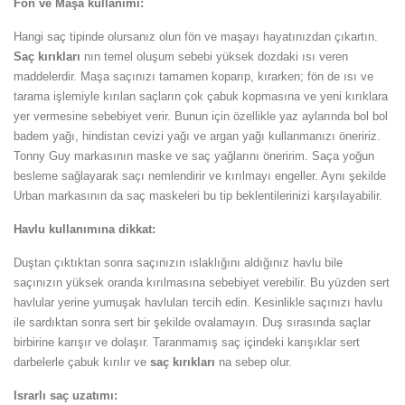
Fön ve Maşa kullanımı:
Hangi saç tipinde olursanız olun fön ve maşayı hayatınızdan çıkartın.
Saç kırıkları
nın temel oluşum sebebi yüksek dozdaki ısı veren
maddelerdir. Maşa saçınızı tamamen koparıp, kırarken; fön de ısı ve
tarama işlemiyle kırılan saçların çok çabuk kopmasına ve yeni kırıklara
yer vermesine sebebiyet verir. Bunun için özellikle yaz aylarında bol bol
badem yağı, hindistan cevizi yağı ve argan yağı kullanmanızı öneririz.
Tonny Guy markasının maske ve saç yağlarını öneririm. Saça yoğun
besleme sağlayarak saçı nemlendirir ve kırılmayı engeller. Aynı şekilde
Urban markasının da saç maskeleri bu tip beklentilerinizi karşılayabilir.
Havlu kullanımına dikkat:
Duştan çıktıktan sonra saçınızın ıslaklığını aldığınız havlu bile
saçınızın yüksek oranda kırılmasına sebebiyet verebilir. Bu yüzden sert
havlular yerine yumuşak havluları tercih edin. Kesinlikle saçınızı havlu
ile sardıktan sonra sert bir şekilde ovalamayın. Duş sırasında saçlar
birbirine karışır ve dolaşır. Taranmamış saç içindeki karışıklar sert
darbelerle çabuk kırılır ve
saç kırıkları
na sebep olur.
Israrlı saç uzatımı: