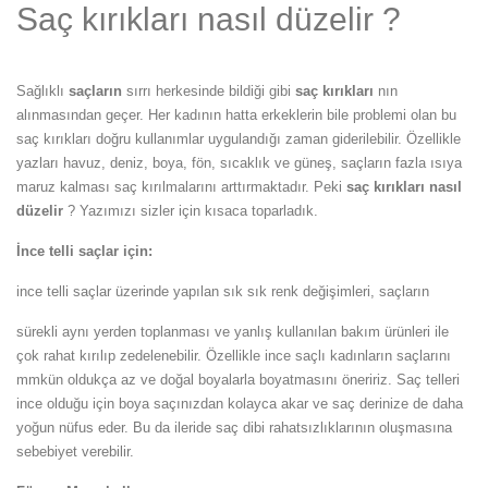
Saç kırıkları nasıl düzelir ?
Sağlıklı
saçların
sırrı herkesinde bildiği gibi
saç kırıkları
nın
alınmasından geçer. Her kadının hatta erkeklerin bile problemi olan bu
saç kırıkları doğru kullanımlar uygulandığı zaman giderilebilir. Özellikle
yazları havuz, deniz, boya, fön, sıcaklık ve güneş, saçların fazla ısıya
maruz kalması saç kırılmalarını arttırmaktadır. Peki
saç kırıkları nasıl
düzelir
? Yazımızı sizler için kısaca toparladık.
İnce telli saçlar için:
ince telli saçlar üzerinde yapılan sık sık renk değişimleri, saçların
sürekli aynı yerden toplanması ve yanlış kullanılan bakım ürünleri ile
çok rahat kırılıp zedelenebilir. Özellikle ince saçlı kadınların saçlarını
mmkün oldukça az ve doğal boyalarla boyatmasını öneririz. Saç telleri
ince olduğu için boya saçınızdan kolayca akar ve saç derinize de daha
yoğun nüfus eder. Bu da ileride saç dibi rahatsızlıklarının oluşmasına
sebebiyet verebilir.