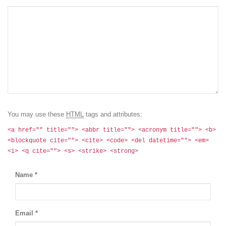
You may use these
HTML
tags and attributes:
<a href="" title=""> <abbr title=""> <acronym title=""> <b>
<blockquote cite=""> <cite> <code> <del datetime=""> <em>
<i> <q cite=""> <s> <strike> <strong>
Name
*
Email
*