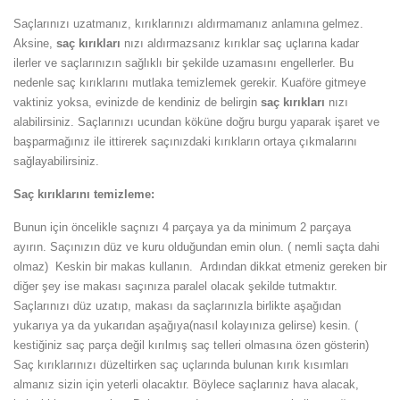
Saçlarınızı uzatmanız, kırıklarınızı aldırmamanız anlamına gelmez.
Aksine,
saç kırıkları
nızı aldırmazsanız kırıklar saç uçlarına kadar
ilerler ve saçlarınızın sağlıklı bir şekilde uzamasını engellerler. Bu
nedenle saç kırıklarını mutlaka temizlemek gerekir. Kuaföre gitmeye
vaktiniz yoksa, evinizde de kendiniz de belirgin
saç kırıkları
nızı
alabilirsiniz. Saçlarınızı ucundan köküne doğru burgu yaparak işaret ve
başparmağınız ile ittirerek saçınızdaki kırıkların ortaya çıkmalarını
sağlayabilirsiniz.
Saç kırıklarını temizleme:
Bunun için öncelikle saçnızı 4 parçaya ya da minimum 2 parçaya
ayırın. Saçınızın düz ve kuru olduğundan emin olun. ( nemli saçta dahi
olmaz) Keskin bir makas kullanın. Ardından dikkat etmeniz gereken bir
diğer şey ise makası saçınıza paralel olacak şekilde tutmaktır.
Saçlarınızı düz uzatıp, makası da saçlarınızla birlikte aşağıdan
yukarıya ya da yukarıdan aşağıya(nasıl kolayınıza gelirse) kesin. (
kestiğiniz saç parça değil kırılmış saç telleri olmasına özen gösterin)
Saç kırıklarınızı düzeltirken saç uçlarında bulunan kırık kısımları
almanız sizin için yeterli olacaktır. Böylece saçlarınız hava alacak,