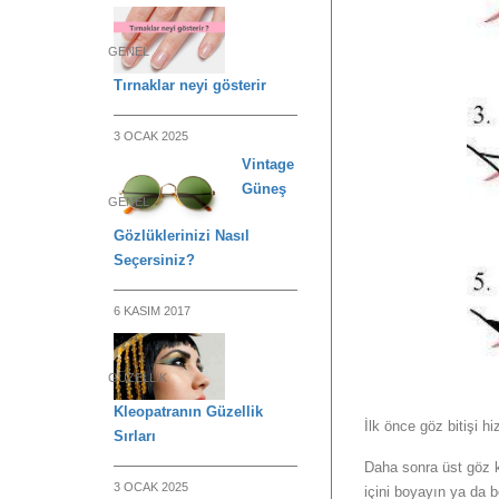
GENEL
Tırnaklar neyi gösterir
3 OCAK 2025
Vintage
Güneş
GENEL
Gözlüklerinizi Nasıl
Seçersiniz?
6 KASIM 2017
GÜZELLIK
Kleopatranın Güzellik
İlk önce göz bitişi h
Sırları
Daha sonra üst göz ka
3 OCAK 2025
içini boyayın ya da b