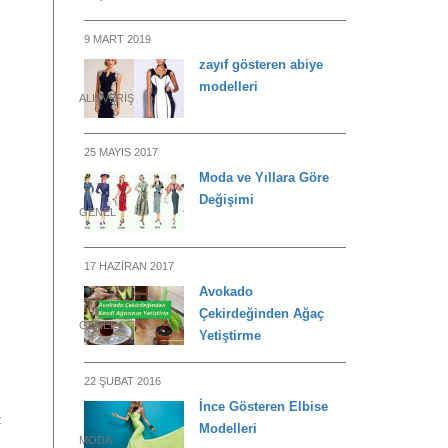
9 MART 2019
zayıf gösteren abiye
modelleri
ALIŞVERIŞ
25 MAYIS 2017
Moda ve Yıllara Göre
Değişimi
GENEL
17 HAZIRAN 2017
Avokado
Çekirdeğinden Ağaç
GENEL
Yetiştirme
22 ŞUBAT 2016
İnce Gösteren Elbise
z
Modelleri
MODA