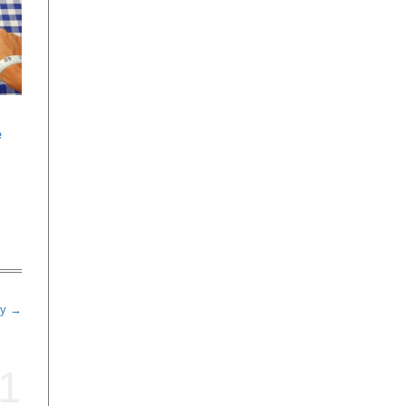
e
ly →
1