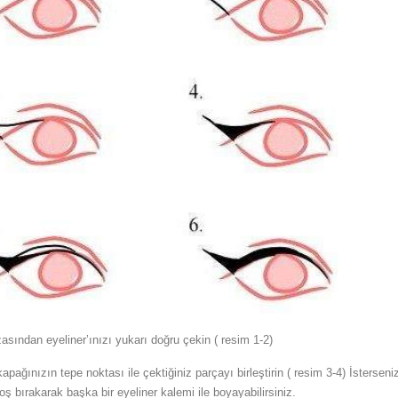
izasından eyeliner’ınızı yukarı doğru çekin ( resim 1-2)
pağınızın tepe noktası ile çektiğiniz parçayı birleştirin ( resim 3-4) İsterseni
oş bırakarak başka bir eyeliner kalemi ile boyayabilirsiniz.