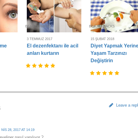
BEAUTY HACKS
BEAUTY HACKS
3 TEMMUZ 2017
15 ŞUBAT 2018
rme
El dezenfektanı ile acil
Diyet Yapmak Yerin
anları kurtarın
Yaşam Tarzınızı
Değiştirin
Leave a rep
s
NIS 28, 2017 AT 14:19
eyeliner nasıl yapılıyor ?