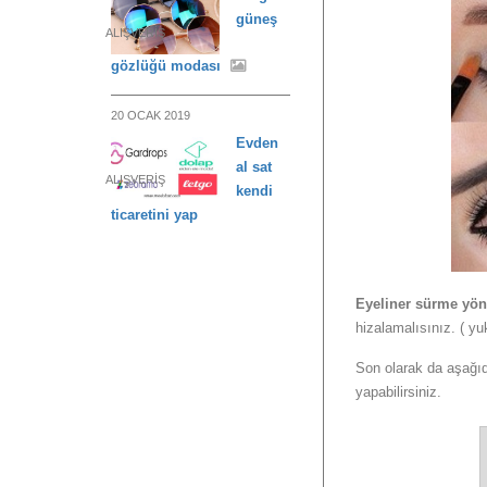
güneş
ALIŞVERIŞ
gözlüğü modası
20 OCAK 2019
Evden
al sat
ALIŞVERIŞ
kendi
ticaretini yap
Eyeliner sürme yön
hizalamalısınız. ( yu
Son olarak da aşağıd
yapabilirsiniz.