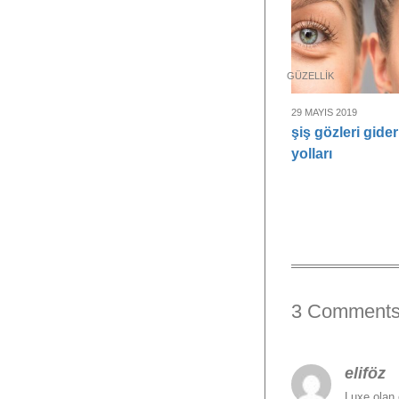
GÜZELLIK
29 MAYIS 2019
şiş gözleri gide
yolları
3 Comment
eliföz
Luxe olan 