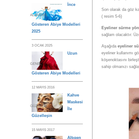
İnce
Son olarak da göz ka
ALIŞVERIŞ
( resim 5-6)
Gösteren Abiye Modelleri
Eyeliner sürme yön
2025
sağlam olacaktır. Üzer
3 OCAK 2025
Aşağıda
eyeliner s
eyeliner kullanımı gö
Uzun
köşenoktasını birleşti
GENEL
sahip olmanızı sağla
Gösteren Abiye Modelleri
12 MAYIS 2016
Kahve
Maskesi
GÜZELLIK
İle
Güzelleşin
15 MAYIS 2017
Altıgen