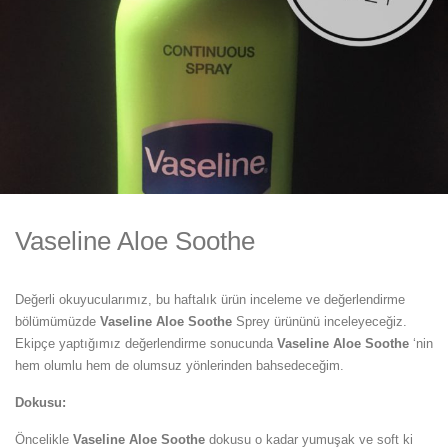
Vaseline Aloe Soothe
Değerli okuyucularımız, bu haftalık ürün inceleme ve değerlendirme
bölümümüzde
Vaseline Aloe Soothe
Sprey ürününü inceleyeceğiz.
Ekipçe yaptığımız değerlendirme sonucunda
Vaseline Aloe Soothe
‘nin
hem olumlu hem de olumsuz yönlerinden bahsedeceğim.
Dokusu:
Öncelikle
Vaseline Aloe Soothe
dokusu o kadar yumuşak ve soft ki