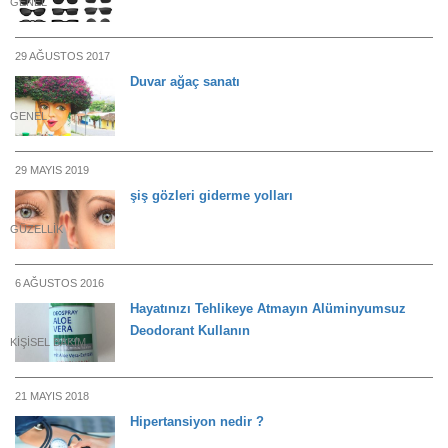
GENEL
29 AĞUSTOS 2017
Duvar ağaç sanatı
GENEL
29 MAYIS 2019
şiş gözleri giderme yolları
GÜZELLIK
6 AĞUSTOS 2016
Hayatınızı Tehlikeye Atmayın Alüminyumsuz
Deodorant Kullanın
KIŞISEL BAKIM
21 MAYIS 2018
Hipertansiyon nedir ?