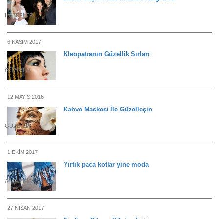
HABERLER
6 KASIM 2017
Kleopatranın Güzellik Sırları
GÜZELLIK
12 MAYIS 2016
Kahve Maskesi İle Güzelleşin
GÜZELLIK
1 EKIM 2017
Yırtık paça kotlar yine moda
ALIŞVERIŞ
27 NISAN 2017