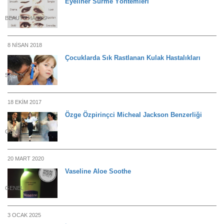
Eyeliner Sürme Yöntemleri
BEAUTY HACKS
8 NISAN 2018
Çocuklarda Sık Rastlanan Kulak Hastalıkları
SAĞLIK
18 EKIM 2017
Özge Özpirinçci Micheal Jackson Benzerliği
GENEL
20 MART 2020
Vaseline Aloe Soothe
GENEL
3 OCAK 2025