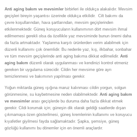
Anti aging bakım ve mevsimler
birbirleri ile oldukça alakalıdır. Mevsim
geçişleri bireyin yaşantısı üzerinde oldukça etkilidir. Cilt bakımı da
çevre koşullarından, hava şartlarından, mevsim geçişlerinden
etkilenmektedir. Güneş koruyucuların kullanımının dört mevsim ihmal
edilmemesi gerekli olsa da özellikle yaz mevsiminde bunun önemi daha
da fazla artmaktadır. Yaşlanma karşıtı ürünlerden verim alabilmek için
düzenli kullanımı çok önemlidir. Bu nedenle yaz, kış,
ilkbahar, sonbahar
ve tüm mevsim geçişlerinde anti aging bakıma dikkat edilmelidir.
Anti
aging bakım
düzenli olarak uygulanması ve kendinizi kontrol etmeniz
gereken bir uygulama sürecidir. Cildin her mevsime göre ayrı
temizlenmesi ve bakımının yapılması gerekir.
Yoğun miktarda güneş ışığına maruz kalınması cildin yorgun, solgun
görünmesine, su kaybetmesine neden olabilmektedir.
Anti aging bakım
ve mevsimler
arası geçişlerde bu duruma daha fazla dikkat etmek
gerekir. Cildi korumak için; güneşin dik olarak geldiği saatlerde dışarı
çıkmamaya özen gösterilmesi, güneş kremlerinin kullanımı ve koruyucu
kıyafetler giyilmesi fayda sağlamaktadır. Şapka, şemsiye, güneş
gözlüğü kullanımı bu dönemler için en önemli araçlardır.