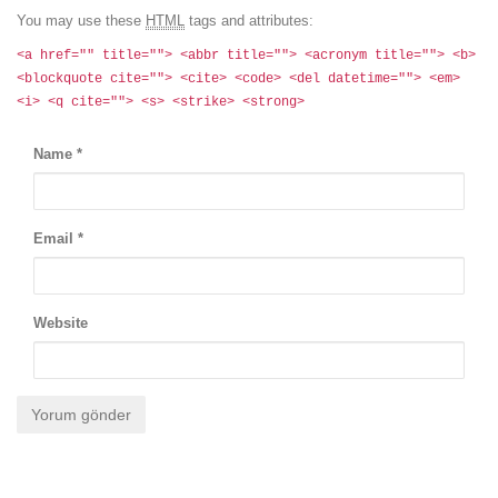
You may use these
HTML
tags and attributes:
<a href="" title=""> <abbr title=""> <acronym title=""> <b>
<blockquote cite=""> <cite> <code> <del datetime=""> <em>
<i> <q cite=""> <s> <strike> <strong>
Name
*
Email
*
Website