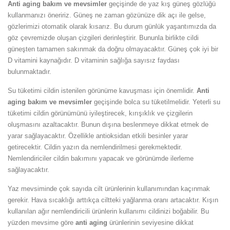
Anti aging bakım ve mevsimler
geçişinde de yaz kış güneş gözlüğü
kullanmanızı öneririz. Güneş ne zaman gözünüze dik açı ile gelse,
gözlerimizi otomatik olarak kısarız. Bu durum günlük yaşantımızda da
göz çevremizde oluşan çizgileri derinleştirir. Bununla birlikte cildi
güneşten tamamen sakınmak da doğru olmayacaktır. Güneş çok iyi bir
D vitamini kaynağıdır. D vitaminin sağlığa sayısız faydası
bulunmaktadır.
Su tüketimi cildin istenilen görünüme kavuşması için önemlidir.
Anti
aging bakım ve mevsimler
geçişinde bolca su tüketilmelidir. Yeterli su
tüketimi cildin görünümünü iyileştirecek, kırışıklık ve çizgilerin
oluşmasını azaltacaktır. Bunun dışına beslenmeye dikkat etmek de
yarar sağlayacaktır. Özellikle antioksidan etkili besinler yarar
getirecektir. Cildin yazın da nemlendirilmesi gerekmektedir.
Nemlendiriciler cildin bakımını yapacak ve görünümde ilerleme
sağlayacaktır.
Yaz mevsiminde çok sayıda cilt ürünlerinin kullanımından kaçınmak
gerekir. Hava sıcaklığı arttıkça ciltteki yağlanma oranı artacaktır. Kışın
kullanılan ağır nemlendiricili ürünlerin kullanımı cildinizi boğabilir. Bu
yüzden mevsime göre
anti aging
ürünlerinin seviyesine dikkat