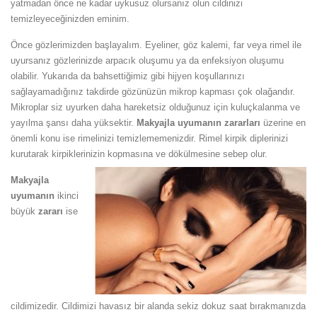
yatmadan önce ne kadar uykusuz olursanız olun cildinizi
temizleyeceğinizden eminim.
Önce gözlerimizden başlayalım. Eyeliner, göz kalemi, far veya rimel ile
uyursanız gözlerinizde arpacık oluşumu ya da enfeksiyon oluşumu
olabilir. Yukarıda da bahsettiğimiz gibi hijyen koşullarınızı
sağlayamadığınız takdirde gözünüzün mikrop kapması çok olağandır.
Mikroplar siz uyurken daha hareketsiz olduğunuz için kuluçkalanma ve
yayılma şansı daha yüksektir.
Makyajla uyumanın zararları
üzerine en
önemli konu ise rimelinizi temizlememenizdir. Rimel kirpik diplerinizi
kurutarak kirpiklerinizin kopmasına ve dökülmesine sebep olur.
Makyajla
uyumanın
ikinci
büyük
zararı
ise
cildimizedir. Cildimizi havasız bir alanda sekiz dokuz saat bırakmanızda