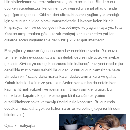
bile sivilcelenme ve renk solmasına şahit olabilirsiniz. Bir de bunu
uyurken vücudunuzun kendini en çok yenilediği ve rahatladığı anda
yaptığını düşünün… Cildiniz deri altındaki zararlı yağları yakamadığı
için yüzünüze sivilce olarak yansımaktadır. Havasız kalan bir cilt
kırışmaya, nem ve su dengesini kaybetmeye ve yağlanmaya yüz tutar.
Yapılan araştırmalara göre sık sık
makyaj
temizlenmeden yatılan
ciltlerde erken yaşlanma ve derin kırışıklıklar görülmektedir.
Makyajla uyumanın
üçüncü
zararı
ise dudaklarımızadır. Rujunuzu
temizlemeden uyuduğunuz zaman dudak çevresinde uçuk ve sivilce
çıkabilir. Sivilce ya da uçuk çıkmasa bile kullandığımız yeni nesil rujlar
genellikle mat olması sebebi ile dudağı kurutucudur. Nemsiz ve hava
almadan bir 7 saate daha maruz kalan dudaklarımız kuru ve çatlar.
Kabuk kabuk dökülür ve yara olur. Açılan yaralardan da enfeksiyon
kapma ihtimali yükselir ve içerisi sarı iltihaplı şişlikler oluşur. Bu
enfekteleri kapatmak için üzerine gerekli ilacı sürmek yerine
güzelliğimizden taviz vermeyip üzerini rujla kapatırız. Bu durumda
dudaklarımıza daha çok ve kalıcı
zararlar
verebilir. ( koyu renkli derin
lekeler vb..)
Oysa ki
makyajla