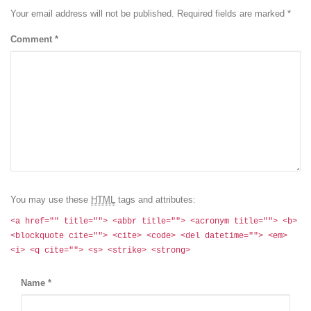
Your email address will not be published. Required fields are marked
*
Comment
*
You may use these
HTML
tags and attributes:
<a href="" title=""> <abbr title=""> <acronym title=""> <b>
<blockquote cite=""> <cite> <code> <del datetime=""> <em>
<i> <q cite=""> <s> <strike> <strong>
Name
*