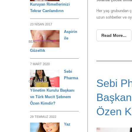
Kuruyan Rimellerinizi
Tekrar Canlandırın
Her yaş grubundan ço
uzun sohbetler ve oyu
23 NISAN 2017
Aspirin
Read More...
ile
BEAUTY HACKS
Güzellik
7 MART 2020
Sebi
Pharma
Sebi P
GENEL
Yönetim Kurulu Başkanı
Başkan
ve Türk Mucit Şebnem
Özen Kimdir?
Özen K
29 TEMMUZ 2022
Yaz