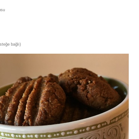
usu
isteğe bağlı)