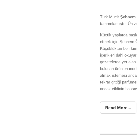
Türk Mucit
Şebnem
tamamlamıştır. Ünive
Küçük yaşlarda başlay
etmek için Şebnem Öz
Küçüklükten beri ki
içerikleri dahi okuya
gazetelerde yer alan 
bulunan ürünleri ince
almak istemesi anca
tekrar gittiği parfüme
ancak cildinin hassa
Read More...