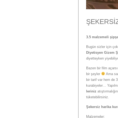
ŞEKERSİZ
3.5 malzemeli şipş
Bugün sizler için çok 
Diyetisyen Gizem 
diyetteyken yiyebiliy
Bazen bir film açarsı
bir şeyler
Ama sağl
bir tarif var hem de
kurabiyeler… Yapılma
leriniz
atıştırmalığı
tüketebilirsiniz.
Şekersiz harika kura
Malzemeler: