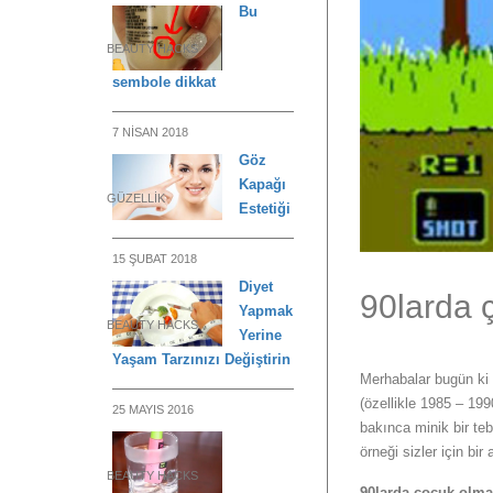
Bu
BEAUTY HACKS
sembole dikkat
7 NISAN 2018
Göz
Kapağı
GÜZELLIK
Estetiği
15 ŞUBAT 2018
Diyet
90larda 
Yapmak
BEAUTY HACKS
Yerine
Yaşam Tarzınızı Değiştirin
Merhabalar bugün ki 
(özellikle 1985 – 19
25 MAYIS 2016
bakınca minik bir teb
örneği sizler için bi
BEAUTY HACKS
90larda çocuk olma