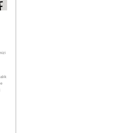
mizi
alık
le
k