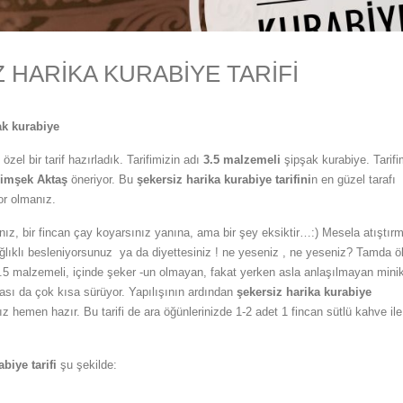
 HARİKA KURABİYE TARİFİ
ak kurabiye
özel bir tarif hazırladık. Tarifimizin adı
3.5 malzemeli
şipşak kurabiye. Tarifi
Şimşek Aktaş
öneriyor. Bu
şekersiz harika kurabiye tarifini
n en güzel tarafı
or olmanız.
nız, bir fincan çay koyarsınız yanına, ama bir şey eksiktir…:) Mesela atıştırm
ıklı besleniyorsunuz ya da diyettesiniz ! ne yeseniz , ne yeseniz? Tamda ö
 3.5 malzemeli, içinde şeker -un olmayan, fakat yerken asla anlaşılmayan mini
sı da çok kısa sürüyor. Yapılışının ardından
şekersiz harika kurabiye
nız hemen hazır. Bu tarifi de ara öğünlerinizde 1-2 adet 1 fincan sütlü kahve ile
biye tarifi
şu şekilde: