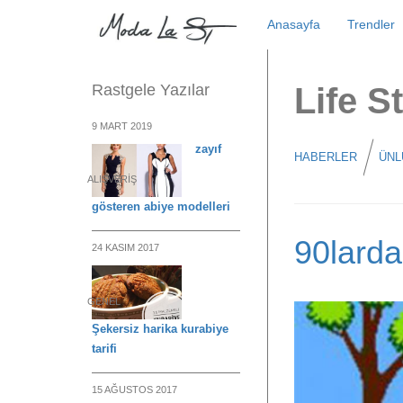
Skip
Anasayfa
Trendler
to
content
Rastgele Yazılar
Life S
9 MART 2019
zayıf
HABERLER
ÜNL
ALIŞVERIŞ
gösteren abiye modelleri
90lard
24 KASIM 2017
GENEL
Şekersiz harika kurabiye
tarifi
15 AĞUSTOS 2017