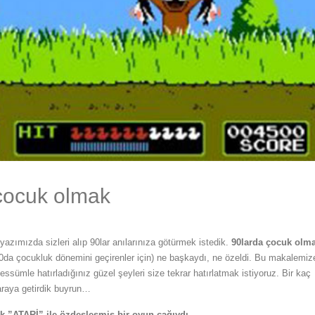
çocuk olmak
yazımızda sizleri alıp 90lar anılarınıza götürmek istedik.
90larda çocuk olm
90da çocukluk dönemini geçirenler için) ne başkaydı, ne özeldi. Bu makalemiz
essümle hatırladığınız güzel şeyleri size tekrar hatırlatmak istiyoruz. Bir kaç
r araya getirdik buyrun…
k ”ATARİ” ile özdeşleşmiş bir oyun çağıydı.