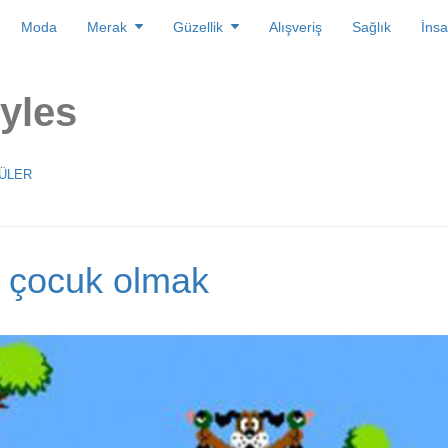
Moda
Merak
Güzellik
Alışveriş
Sağlık
İnsa
tyles
ÜLER
a çocuk olmak