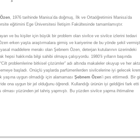
 Özen
, 1976 tarihinde Manisa’da doğmuş, İlk ve Ortaöğretimini Manisa’da
rsite eğitimini Ege Üniversitesi İletişim Fakültesinde tamamlamıştır.
an ve bu kişiler için büyük bir problem olan sivilce ve sivilce izlerini tedavi
en erken yaşta araştırmalara girmiş ve kariyerine de bu yönde şekil vermişti
myasal maddelere merakı olan Şebnem Özen, deterjan kutularının üzerindeki
rak hepsi hakkında bilgi sahibi olmaya çalışıyordu. 1980’li yılların başında
“Cilt problemlerine bitkisel çözümler” adı altında makaleler okuyup ve her akt
lemeye başladı. Onüçlü yaşlarda parfümerilerden sivilcelerine iyi gelecek kre
k yaşına uygun olmadığı için alamaması
Şebnem Özen
’i pes ettirmedi. Bir 
ride ona uygun bir jel olduğunu öğrendi. Kullandığı ürünün iyi geldiğini fark etti
s olması yüzünden jel tahriş yapmıştı. Bu yüzden sivilce yapma ihtimaline