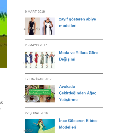
9 MART 2019
zayıf gösteren abiye
modelleri
ALIŞVERIŞ
25 MAYIS 2017
Moda ve Yıllara Göre
Değişimi
GENEL
17 HAZIRAN 2017
Avokado
Çekirdeğinden Ağaç
GENEL
Yetiştirme
ak
e
22 ŞUBAT 2016
İnce Gösteren Elbise
Modelleri
MODA