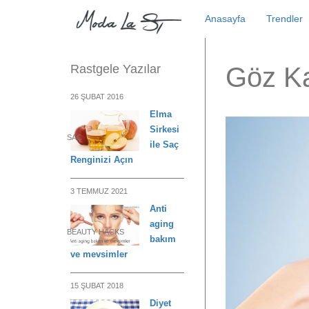
Skip
Anasayfa
Trendler
to
content
Rastgele Yazılar
Göz Ka
26 ŞUBAT 2016
Elma
Sirkesi
SAÇ
ile Saç
Renginizi Açın
3 TEMMUZ 2021
Anti
aging
BEAUTY HACKS
bakım
ve mevsimler
15 ŞUBAT 2018
Diyet