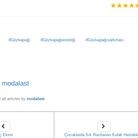
Gözkapağı
Gözkapağıestetiği
Gözkapağısarkması
y
modalast
 all articles by
modalast
ç Ekimi
Çocuklarda Sık Rastlanan Kulak Hastalık