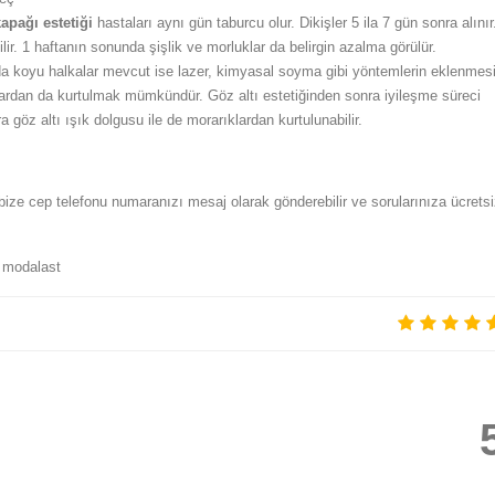
apağı estetiği
hastaları aynı gün taburcu olur. Dikişler 5 ila 7 gün sonra alınır
lir. 1 haftanın sonunda şişlik ve morluklar da belirgin azalma görülür.
nda koyu halkalar mevcut ise lazer, kimyasal soyma gibi yöntemlerin eklenmesi
lardan da kurtulmak mümkündür. Göz altı estetiğinden sonra iyileşme süreci
göz altı ışık dolgusu ile de morarıklardan kurtulunabilir.
bize cep telefonu numaranızı mesaj olarak gönderebilir ve sorularınıza ücrets
 modalast