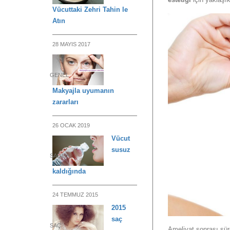
Vücuttaki Zehri Tahin le
Atın
28 MAYIS 2017
GENEL
Makyajla uyumanın
zararları
26 OCAK 2019
Vücut
susuz
SAĞLIK
kaldığında
24 TEMMUZ 2015
2015
saç
SAÇ
Ameliyat sonrası sü