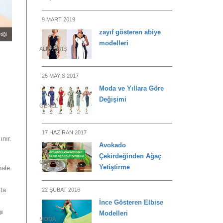
9 MART 2019
zayıf gösteren abiye
tiği
modelleri
ALIŞVERIŞ
25 MAYIS 2017
Moda ve Yıllara Göre
Değişimi
GENEL
17 HAZIRAN 2017
ınır.
Avokado
Çekirdeğinden Ağaç
GENEL
Yetiştirme
hale
ta
22 ŞUBAT 2016
İnce Gösteren Elbise
ı
Modelleri
MODA
.