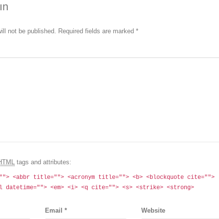
ın
ill not be published. Required fields are marked
*
HTML
tags and attributes:
""> <abbr title=""> <acronym title=""> <b> <blockquote cite="">
l datetime=""> <em> <i> <q cite=""> <s> <strike> <strong>
Email
*
Website