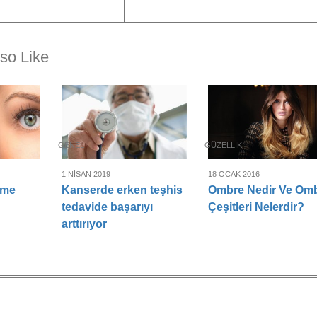
so Like
GENEL
GÜZELLIK
1 NISAN 2019
18 OCAK 2016
rme
Kanserde erken teşhis
Ombre Nedir Ve Om
tedavide başarıyı
Çeşitleri Nelerdir?
arttırıyor