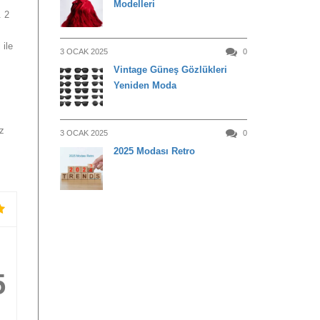
Modelleri
. 2
 ile
3 OCAK 2025
0
Vintage Güneş Gözlükleri
Yeniden Moda
iz
3 OCAK 2025
0
2025 Modası Retro
5