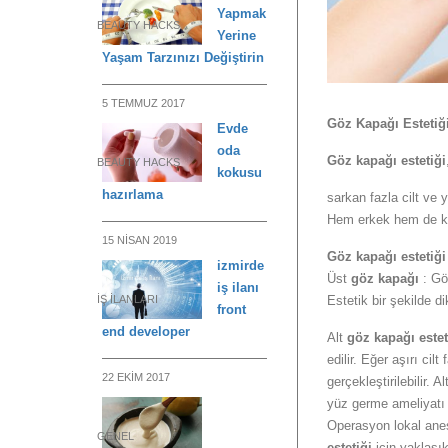
Yapmak
BEAUTY HACKS
Yerine
Yaşam Tarzınızı Değiştirin
5 TEMMUZ 2017
Göz Kapağı Estetiğ
Evde
oda
Göz kapağı estetiği
BEAUTY HACKS
kokusu
hazırlama
sarkan fazla cilt ve y
Hem erkek hem de kad
15 NISAN 2019
Göz kapağı estetiği
izmirde
Üst
göz kapağı
: Göz
iş ilanı
Estetik bir şekilde di
İŞ ILANLARI
front
end developer
Alt
göz kapağı estet
edilir. Eğer aşırı ci
22 EKIM 2017
gerçekleştirilebilir. Al
yüz germe ameliyatı il
Operasyon lokal anes
GENEL
estetiği
için yaklaşık