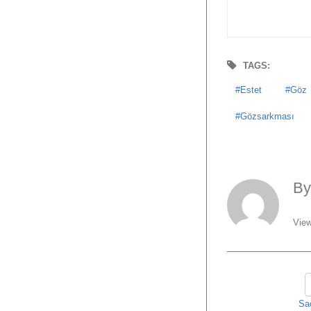
TAGS:
Estet
Göz
Gözsarkması
B
View
Sa