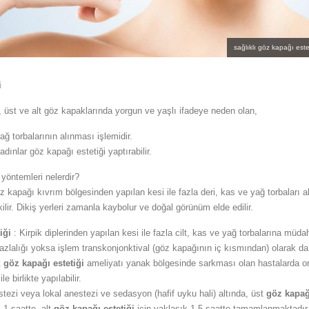
sağlıklı göz kapağı este
i
, üst ve alt göz kapaklarında yorgun ve yaşlı ifadeye neden olan,
ağ torbalarının alınması işlemidir.
ınlar göz kapağı estetiği yaptırabilir.
yöntemleri nelerdir?
 kapağı kıvrım bölgesinden yapılan kesi ile fazla deri, kas ve yağ torbaları al
kilir. Dikiş yerleri zamanla kaybolur ve doğal görünüm elde edilir.
iği
: Kirpik diplerinden yapılan kesi ile fazla cilt, kas ve yağ torbalarına müda
lt fazlalığı yoksa işlem transkonjonktival (göz kapağının iç kısmından) olarak da
t
göz kapağı estetiği
ameliyatı yanak bölgesinde sarkması olan hastalarda or
e birlikte yapılabilir.
tezi veya lokal anestezi ve sedasyon (hafif uyku hali) altında, üst
göz kapağ
 1 saatte, alt
göz kapağı estetiği
için yaklaşık 1.5 saatte tamamlanmaktadır