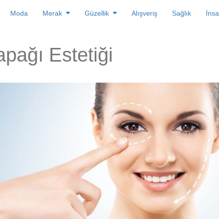
Moda
Merak
Güzellik
Alışveriş
Sağlık
İnsa
pağı Estetiği