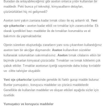
Buradan da anlayabileceğimiz gibi aseton onlarca yıldır kullanılan bir
maddedir. Peki bunca yıl teknoloji, kimyasalların detayları,
çözünürlükleri hiç mi gelişmedi?
Aseton ismi yakın zamana kadar tırnak cilası ile eş anlamlı idi.
Yeni
oje çıkartıcılar
ı aseton kadar etkili ve tırnaklar için zararsızdırlar. Ek
olarak içerdikleri bazı maddeler ile de tırnakları korumakta ve el
bakımını da yapmaktadırlar.
Ojenin sürerken oluşturduğu zararların yanı sıra çıkarırken kullandığınız
aseton tam bir akciğer düşmanıdır.
Aseton
kullanırken süzekler
kullanarak solumaktan sakınmalısınız.
Aseton
tırnak cilalarını etkin bir
biçimde çıkartan kimyasal çözücüdür. Tırnakları ve tırnak köklerini çok
çabuk etkiler. Tırnaklar asetonun içeriği sayesinde daha kolay kırılabilir
ve ciltte tahrişler oluşabilir.
Yeni oje çıkartıcılar
içerisinde genelde iki farklı gurup madde bulunur.
Bunlar yumuşatıcı, koruyucu maddeler ve çözücü maddelerdir.
Genellikle de kullanılan maddeler ve oluşan etkileri aşağıda sizler için
özetlidir.
Yumuşatıcı ve koruyucu maddeler